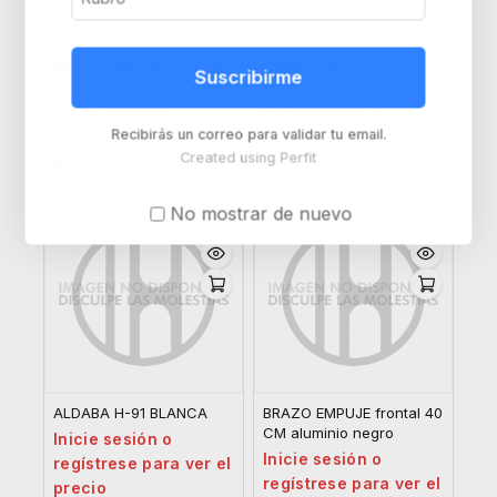
BRAZO EMPUJE H-63 20
CIERRE CENT PZ
Suscribirme
CM aluminio negro
plastico+ZK negro
Inicie sesión o
Inicie sesión o
Recibirás un correo para validar tu email.
regístrese para ver el
regístrese para ver el
Created using Perfit
precio
precio
No mostrar de nuevo
ALDABA H-91 BLANCA
BRAZO EMPUJE frontal 40
CM aluminio negro
Inicie sesión o
Inicie sesión o
regístrese para ver el
regístrese para ver el
precio