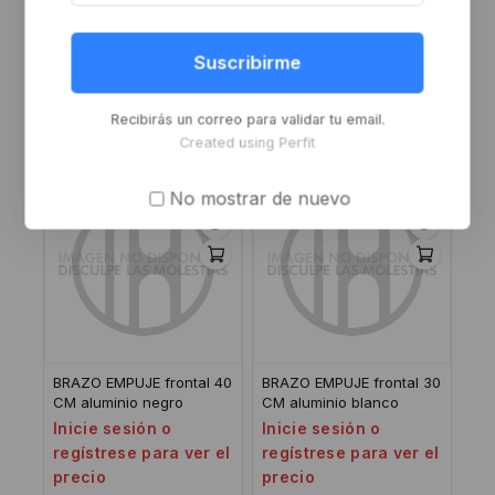
CIERRE TAMARA
BRAZO EMPUJE frontal 30
aluminio+ZAMAK blanco
CM aluminio negro
Suscribirme
Inicie sesión o
Inicie sesión o
regístrese para ver el
regístrese para ver el
Recibirás un correo para validar tu email.
precio
precio
Created using Perfit
No mostrar de nuevo
BRAZO EMPUJE frontal 40
BRAZO EMPUJE frontal 30
CM aluminio negro
CM aluminio blanco
Inicie sesión o
Inicie sesión o
regístrese para ver el
regístrese para ver el
precio
precio