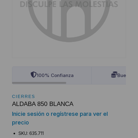
100% Confianza
Buenos P
CIERRES
ALDABA 850 BLANCA
Inicie sesión o regístrese para ver el
precio
SKU: 635.711