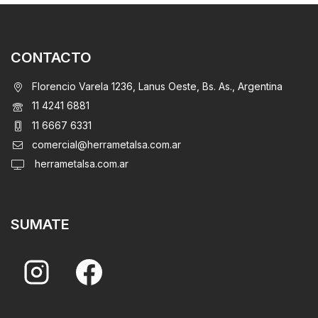
CONTACTO
Florencio Varela 1236, Lanus Oeste, Bs. As., Argentina
11 4241 6881
11 6667 6331
comercial@herrametalsa.com.ar
Suscripción al newsletter
herrametalsa.com.ar
Listas de Precios & Novedades
SUMATE