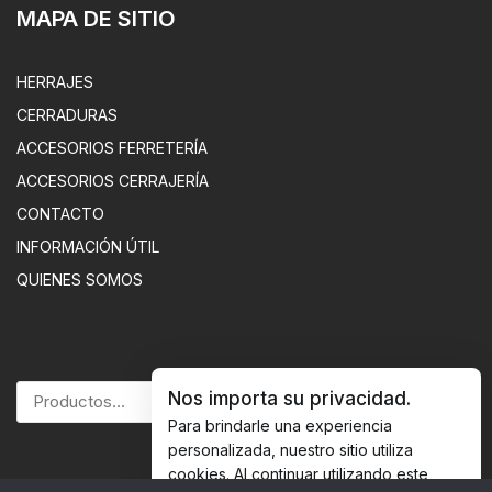
MAPA DE SITIO
Suscribirme
HERRAJES
Recibirás un correo para validar tu email.
Created using Perfit
CERRADURAS
ACCESORIOS FERRETERÍA
No mostrar de nuevo
ACCESORIOS CERRAJERÍA
CONTACTO
INFORMACIÓN ÚTIL
QUIENES SOMOS
Nos importa su privacidad.
BUSCAR
Para brindarle una experiencia
personalizada, nuestro sitio utiliza
cookies. Al continuar utilizando este