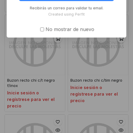
precio
precio
Recibirás un correo para validar tu email.
Created using Perfit
No mostrar de nuevo
Buzon recto chi c/t negro
Buzon recto chi c/tim negro
f/inox
Inicie sesión o
Inicie sesión o
regístrese para ver el
regístrese para ver el
precio
precio