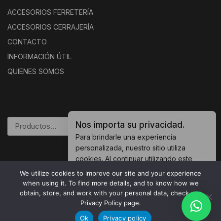
ACCESORIOS FERRETERÍA
ACCESORIOS CERRAJERÍA
CONTACTO
INFORMACIÓN ÚTIL
QUIENES SOMOS
Nos importa su privacidad.
BUSCAR
Para brindarle una experiencia
personalizada, nuestro sitio utiliza
cookies. Al continuar utilizando este
sitio, usted acepta nuestras
política de
We utilize cookies to improve our site and your experience
cookies.
© 2026 Herrametal |
Política de Privacidad
when using it. To find more details, and to know how we
obtain, store, and work with your personal data, check our
Accept Cookies
Privacy Policy page.
Ok
Privacy policy