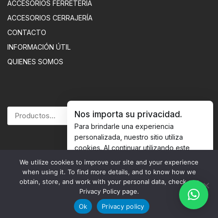
ACCESORIOS FERRETERÍA
ACCESORIOS CERRAJERÍA
CONTACTO
INFORMACIÓN ÚTIL
QUIENES SOMOS
Nos importa su privacidad.
BUSCAR
Para brindarle una experiencia
personalizada, nuestro sitio utiliza
cookies. Al continuar utilizando este
sitio, usted acepta nuestras
política de
We utilize cookies to improve our site and your experience
© 2026 Herrametal |
cookies.
Política de Privacidad
when using it. To find more details, and to know how we
obtain, store, and work with your personal data, check our
Accept Cookies
Privacy Policy page.
Ok
Privacy policy