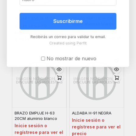
ALDABA 850 BLANCA
BRAZO EMPUJE H-63
Suscribirme
25CM aluminio blanco
Inicie sesión o
Inicie sesión o
regístrese para ver el
Recibirás un correo para validar tu email.
regístrese para ver el
precio
Created using Perfit
precio
No mostrar de nuevo
BRAZO EMPUJE H-63
ALDABA H-91 NEGRA
20CM aluminio blanco
Inicie sesión o
Inicie sesión o
regístrese para ver el
regístrese para ver el
precio