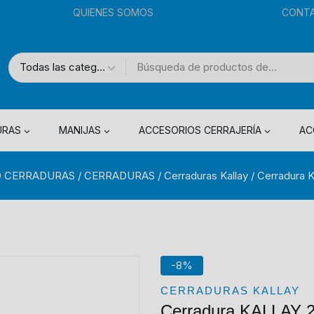
QUIENES SOMOS
CONT
URAS
MANIJAS
ACCESORIOS CERRAJERÍA
AC
 CERRADURAS
/
CERRADURAS
/
Cerraduras Kallay
/
Cerradura 
-8%
CERRADURAS KALLAY
Cerradura KALLAY 22