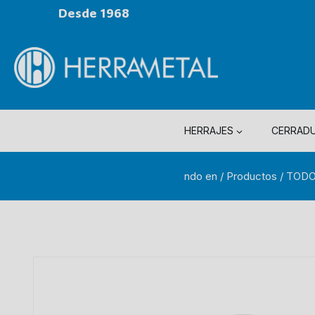
Desde 1968
HERRAJES
CERRAD
ndo en
/
Productos
/
TODO