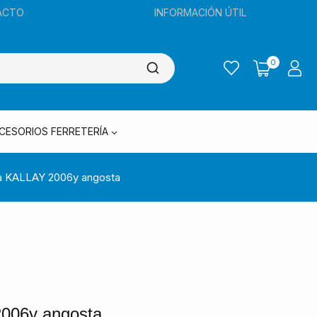
ACTO
INFORMACIÓN ÚTIL
0
CESORIOS FERRETERÍA
a KALLAY 2006y angosta
006y angosta