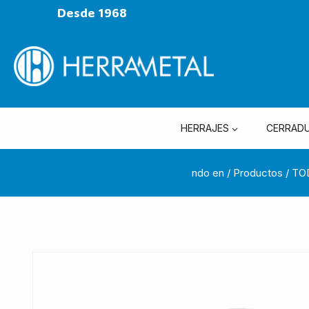
Desde 1968
HERRAJES
CERRAD
ndo en
/
Productos
/
TO