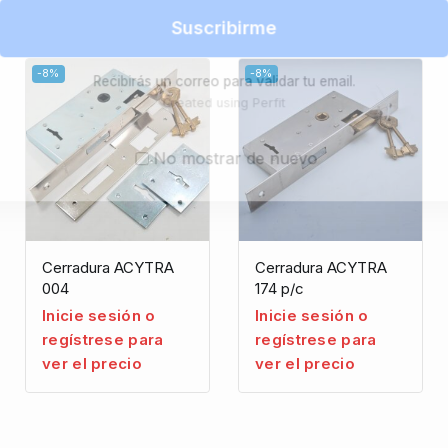
Suscribirme
-8%
-8%
Recibirás un correo para validar tu email.
Created using Perfit
No mostrar de nuevo
Cerradura ACYTRA
Cerradura ACYTRA
004
174 p/c
Inicie sesión o
Inicie sesión o
regístrese para
regístrese para
ver el precio
ver el precio