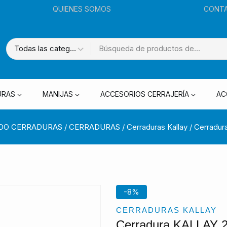
QUIENES SOMOS
CONT
URAS
MANIJAS
ACCESORIOS CERRAJERÍA
AC
DO CERRADURAS
/
CERRADURAS
/
Cerraduras Kallay
/
Cerradur
-8%
CERRADURAS KALLAY
Cerradura KALLAY 2