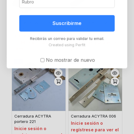
Suscribirme
Cerradura ACYTRA 701
Cerradura ACYTRA 610
corred
blindex a/p
Inicie sesión o
Inicie sesión o
Recibirás un correo para validar tu email.
regístrese para ver el
regístrese para ver el
Created using Perfit
precio
precio
No mostrar de nuevo
-8%
-8%
Cerradura ACYTRA
Cerradura ACYTRA 006
portero 221
Inicie sesión o
Inicie sesión o
regístrese para ver el