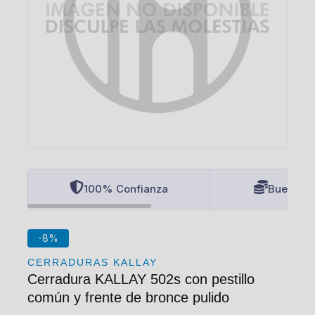
100% Confianza
Buenos P
-8%
CERRADURAS KALLAY
Cerradura KALLAY 502s con pestillo
común y frente de bronce pulido