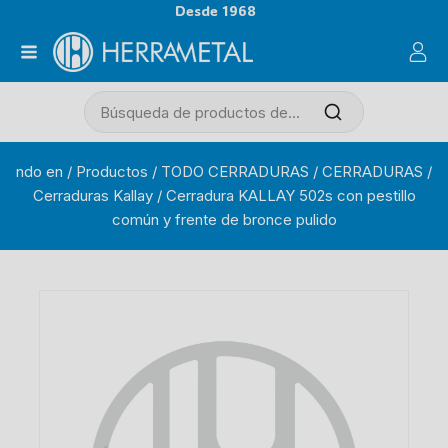
Desde 1968
ndo en
/
Productos
/
TODO CERRADURAS
/
CERRADURAS
/
Cerraduras Kallay
/
Cerradura KALLAY 502s con pestillo
común y frente de bronce pulido