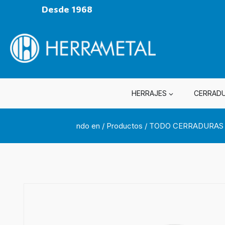
Desde 1968
HERRAJES
CERRAD
ndo en
/
Productos
/
TODO CERRADURAS