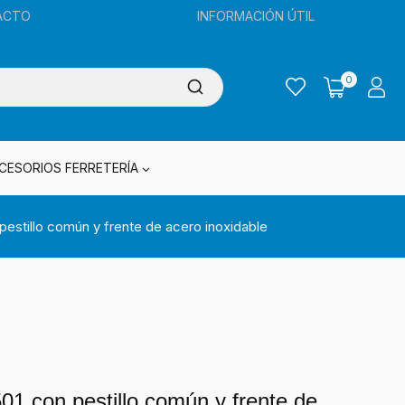
ACTO
INFORMACIÓN ÚTIL
0
CESORIOS FERRETERÍA
estillo común y frente de acero inoxidable
1 con pestillo común y frente de