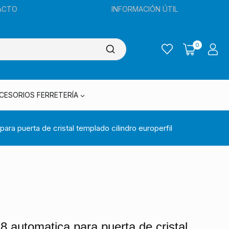
ACTO
INFORMACIÓN ÚTIL
0
CESORIOS FERRETERÍA
ra puerta de cristal templado cilindro europerfil
 automatica para puerta de cristal