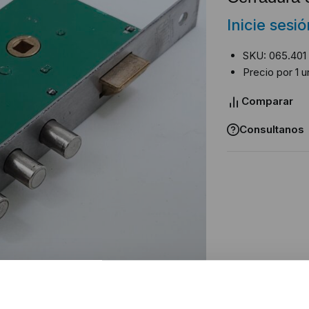
Inicie sesi
SKU: 065.401
Precio por 1 u
Comparar
Consultanos