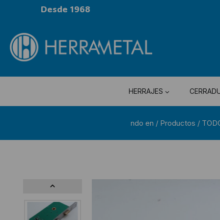
Desde 1968
HERRAJES
CERRAD
ndo en
/
Productos
/
TOD