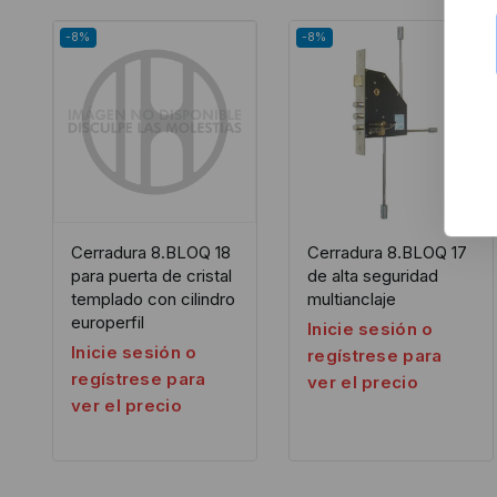
-8%
-8%
Cerradura 8.BLOQ 18
Cerradura 8.BLOQ 17
para puerta de cristal
de alta seguridad
templado con cilindro
multianclaje
europerfil
Inicie sesión o
Inicie sesión o
regístrese para
regístrese para
ver el precio
ver el precio