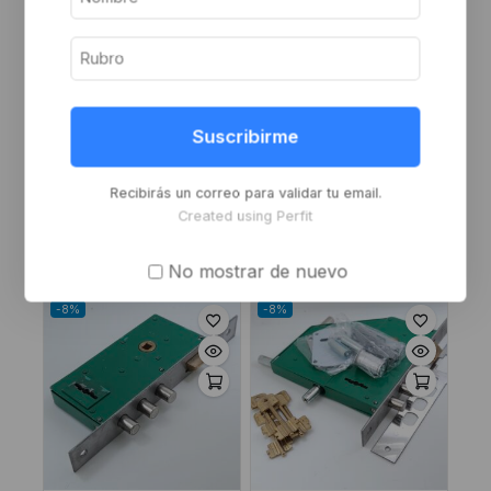
Suscribirme
Cerradura 8.BLOQ 06
Cerradura 8.BLOQ 15 con
para puertas de cristal
cilindro europerfil
templado
Inicie sesión o
Recibirás un correo para validar tu email.
Inicie sesión o
Created using Perfit
regístrese para ver el
regístrese para ver el
precio
precio
No mostrar de nuevo
-8%
-8%