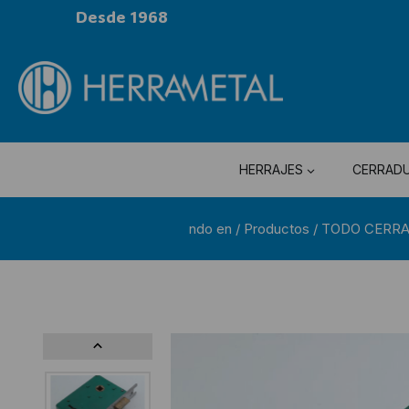
Desde 1968
HERRAJES
CERRAD
ndo en
/
Productos
/
TODO CERR