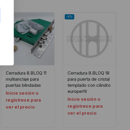
-8%
-8%
Cerradura 8.BLOQ 11
Cerradura 8.BLOQ 18
multianclaje para
para puerta de cristal
puertas blindadas
templado con cilindro
europerfil
Inicie sesión o
Inicie sesión o
regístrese para
regístrese para
ver el precio
ver el precio