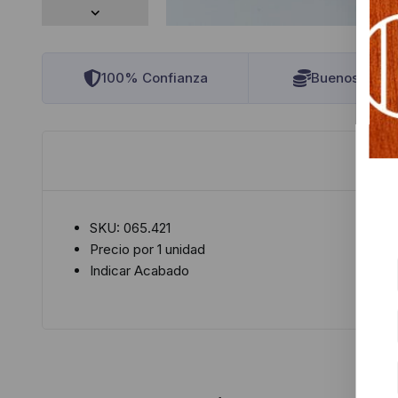
100% Confianza
Buenos Preci
SKU: 065.421
Precio por 1 unidad
Indicar Acabado