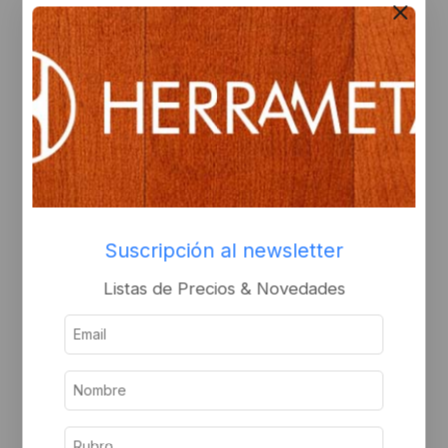
CIERRE automático H55
ALDABA H-91 NEGRA
195MM +KIT M blanco
Inicie sesión o
Inicie sesión o
regístrese para ver el
Suscripción al newsletter
regístrese para ver el
precio
precio
Listas de Precios & Novedades