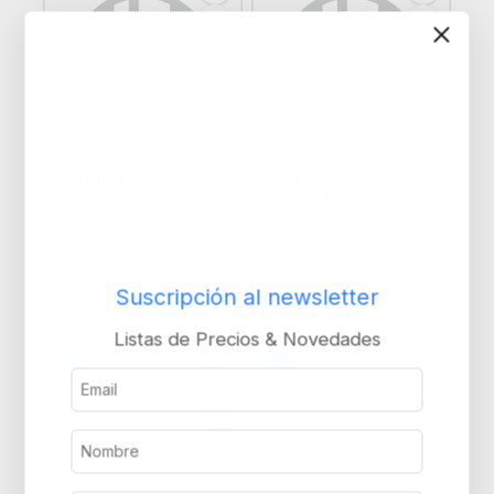
Cerradura KALLAY 502s
Cerradura KALLAY 501
con pestillo común
con pestillo partido y
frente de acero
Inicie sesión o
inoxidable
regístrese para ver el
Inicie sesión o
precio
regístrese para ver el
Suscripción al newsletter
precio
Listas de Precios & Novedades
-8%
-8%