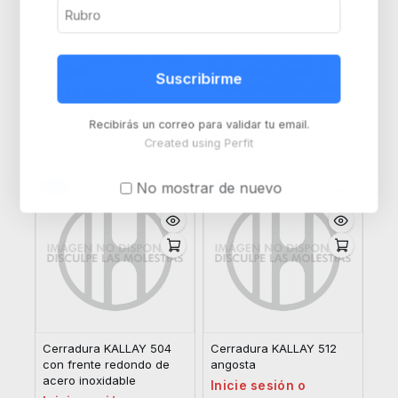
Cerradura KALLAY 2006y
Cerradura KALLAY 502s
angosta
con pestillo común y
Suscribirme
frente de bronce pulido
Inicie sesión o
Inicie sesión o
regístrese para ver el
Recibirás un correo para validar tu email.
regístrese para ver el
precio
Created using Perfit
precio
No mostrar de nuevo
-8%
-8%
Cerradura KALLAY 504
Cerradura KALLAY 512
con frente redondo de
angosta
acero inoxidable
Inicie sesión o