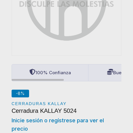
100% Confianza
Buenos P
-8%
CERRADURAS KALLAY
Cerradura KALLAY 5024
Inicie sesión o regístrese para ver el
precio