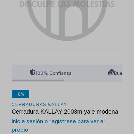
100% Confianza
Buenos P
-8%
CERRADURAS KALLAY
Cerradura KALLAY 2003m yale modena
Inicie sesión o regístrese para ver el
precio