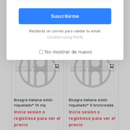
Bisagra italiana
Bisagra italiana mixta
niquelado* 7 larga
13mm centrada
bronceada
Suscribirme
Inicie sesión o
Inicie sesión o
regístrese para ver el
regístrese para ver el
precio
Recibirás un correo para validar tu email.
precio
Created using Perfit
No mostrar de nuevo
Bisagra italiana estilo
Bisagra italiana estilo
niquelado* 14 niq
niquelado* 9 bronceada
Inicie sesión o
Inicie sesión o
regístrese para ver el
regístrese para ver el
precio
precio