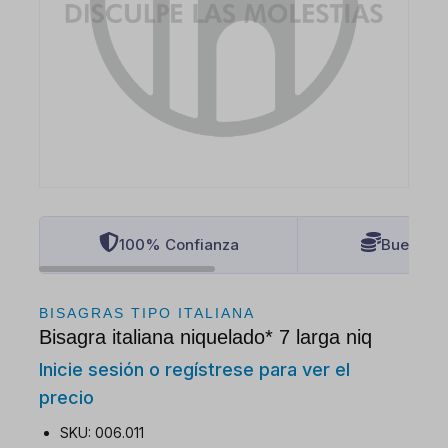
100% Confianza
Buenos P
BISAGRAS TIPO ITALIANA
Bisagra italiana niquelado* 7 larga niq
Inicie sesión o regístrese para ver el
precio
SKU: 006.011