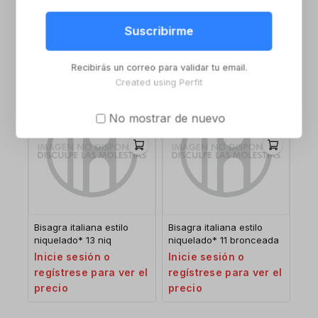
niquelado* 7 larga
niquelado* 13 bronceada
bronceada
Inicie sesión o
Suscribirme
Inicie sesión o
regístrese para ver el
regístrese para ver el
precio
precio
Recibirás un correo para validar tu email.
Created using Perfit
No mostrar de nuevo
Bisagra italiana estilo
Bisagra italiana estilo
niquelado* 13 niq
niquelado* 11 bronceada
Inicie sesión o
Inicie sesión o
regístrese para ver el
regístrese para ver el
precio
precio