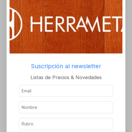
Bisagra italiana mixta
Bisagra italiana
13mm centrada
niquelado* 14 niq
Inicie sesión o
Inicie sesión o
regístrese para ver el
regístrese para ver el
precio
precio
Suscripción al newsletter
Listas de Precios & Novedades
Bisagra italiana
Bisagra italiana