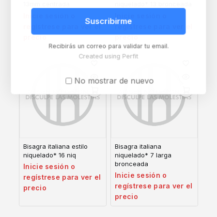
13mm centrada
niquelado* 13 bronceada
Inicie sesión o
Inicie sesión o
Suscribirme
regístrese para ver el
regístrese para ver el
precio
precio
Recibirás un correo para validar tu email.
Created using Perfit
No mostrar de nuevo
Bisagra italiana estilo
Bisagra italiana
niquelado* 16 niq
niquelado* 7 larga
bronceada
Inicie sesión o
Inicie sesión o
regístrese para ver el
regístrese para ver el
precio
precio