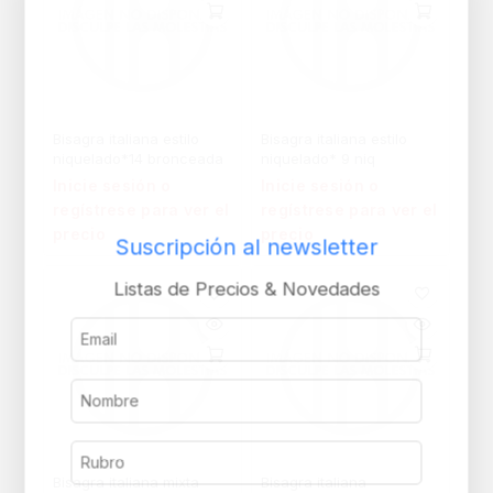
Bisagra italiana estilo
Bisagra italiana estilo
niquelado*14 bronceada
niquelado* 9 niq
Inicie sesión o
Inicie sesión o
regístrese para ver el
regístrese para ver el
precio
precio
Suscripción al newsletter
Listas de Precios & Novedades
Bisagra italiana mixta
Bisagra italiana