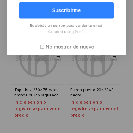
171MM +KIT M negro
acero inoxidable
Inicie sesión o
Inicie sesión o
Suscribirme
regístrese para ver el
regístrese para ver el
precio
precio
Recibirás un correo para validar tu email.
Created using Perfit
No mostrar de nuevo
Tapa buz 250×75 c/res
Buzon puerta 20x28x8
bronce pulido laqueado
negro
Inicie sesión o
Inicie sesión o
regístrese para ver el
regístrese para ver el
precio
precio