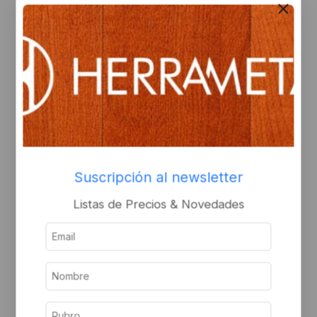
Buzon puerta 24x38x8
Llavin de emergencia b
negro
Inicie sesión o
Inicie sesión o
regístrese para ver el
Suscripción al newsletter
regístrese para ver el
precio
precio
Listas de Precios & Novedades