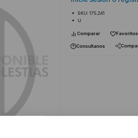
SKU: 175.241
U
Comparar
Favoritos
Compar
Consultanos