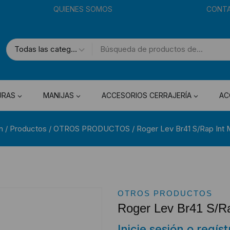
QUIENES SOMOS
CONT
URAS
MANIJAS
ACCESORIOS CERRAJERÍA
AC
n
/
Productos
/
OTROS PRODUCTOS
/
Roger Lev Br41 S/Rap Int
OTROS PRODUCTOS
Roger Lev Br41 S/R
Inicie sesión o regís