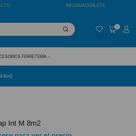
ACTO
INFORMACIÓN ÚTIL
0
CESORIOS FERRETERÍA
 M 8m2
ap Int M 8m2
trese para ver el precio