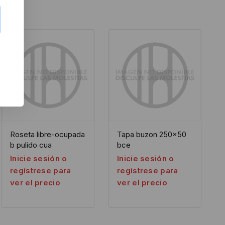
Roseta libre-ocupada
Tapa buzon 250×50
b pulido cua
bce
Inicie sesión o
Inicie sesión o
regístrese para
regístrese para
ver el precio
ver el precio