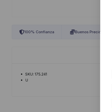
100% Confianza
Buenos Precios
SKU: 175.241
U