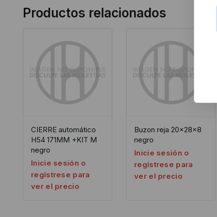
Productos relacionados
CIERRE automático
Buzon reja 20x28x8
H54 171MM +KIT M
negro
negro
Inicie sesión o
Inicie sesión o
regístrese para
regístrese para
ver el precio
ver el precio