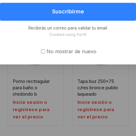
Suscribirme
Recibirás un correo para validar tu email.
Created using Perfit
No mostrar de nuevo
Pomo rectnagular
Tapa buz 250×75
para baño o
c/res bronce pulido
r/redondo b
laqueado
Inicie sesión o
Inicie sesión o
regístrese para
regístrese para
ver el precio
ver el precio