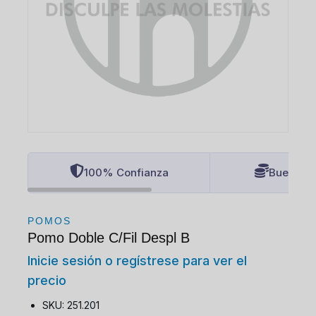
100% Confianza
Buenos P
POMOS
Pomo Doble C/Fil Despl B
Inicie sesión o regístrese para ver el
precio
SKU: 251.201