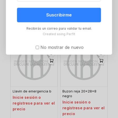
Tapa buz 200×75 c/res
Tapa buz 250×75 c/res
bronce pulido laqueado
bronce pulido laqueado
Suscribirme
Inicie sesión o
Inicie sesión o
regístrese para ver el
regístrese para ver el
Recibirás un correo para validar tu email.
precio
precio
Created using Perfit
No mostrar de nuevo
Llavin de emergencia b
Buzon reja 20x28x8
negro
Inicie sesión o
Inicie sesión o
regístrese para ver el
regístrese para ver el
precio
precio