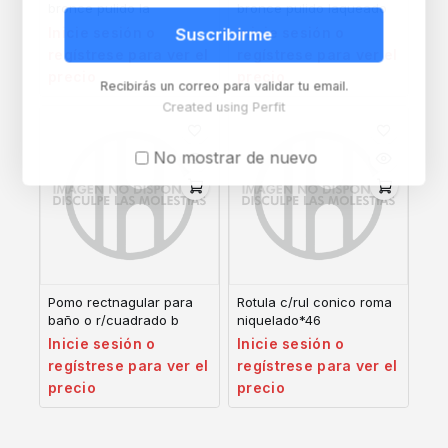
bronce pulido la
bronce pulido laqueado
Inicie sesión o
Inicie sesión o
Suscribirme
regístrese para ver el
regístrese para ver el
precio
precio
Recibirás un correo para validar tu email.
Created using Perfit
No mostrar de nuevo
Pomo rectnagular para
Rotula c/rul conico roma
baño o r/cuadrado b
niquelado*46
Inicie sesión o
Inicie sesión o
regístrese para ver el
regístrese para ver el
precio
precio