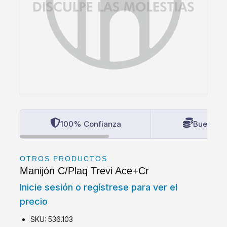
100% Confianza
Buenos P
OTROS PRODUCTOS
Manijón C/Plaq Trevi Ace+Cr
Inicie sesión o regístrese para ver el
precio
SKU: 536.103