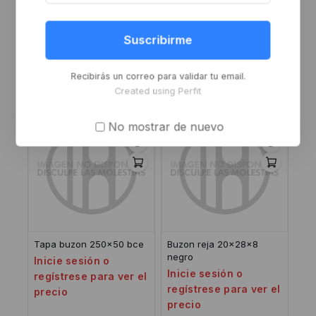
ALDABA 850 NEGRA
CIERRE CENT PZ plastico
+ZK blanco
Suscribirme
Inicie sesión o
Inicie sesión o
regístrese para ver el
regístrese para ver el
precio
Recibirás un correo para validar tu email.
precio
Created using Perfit
No mostrar de nuevo
Tapa buzon 250×50 bce
Buzon reja 20x28x8
negro
Inicie sesión o
Inicie sesión o
regístrese para ver el
regístrese para ver el
precio
precio