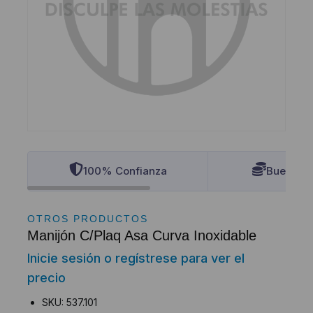
100% Confianza
Buenos P
OTROS PRODUCTOS
Manijón C/Plaq Asa Curva Inoxidable
Inicie sesión o regístrese para ver el
precio
SKU: 537.101