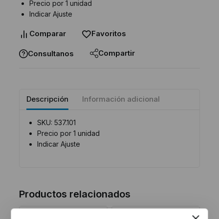
Precio por 1 unidad
Indicar Ajuste
Comparar
Favoritos
Compartir
Consultanos
Descripción
Información adicional
SKU: 537.101
Precio por 1 unidad
Indicar Ajuste
Productos relacionados