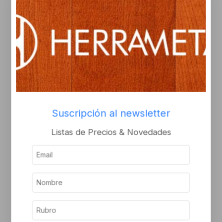
Tapa buzon 250×50 bce
Buzon puerta 20x28x8
negro
Inicie sesión o
Inicie sesión o
regístrese para ver el
Suscripción al newsletter
regístrese para ver el
precio
precio
Listas de Precios & Novedades