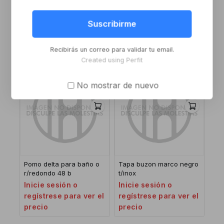
Llavin de emergencia b
ALDABA 850 NEGRA
Suscribirme
Inicie sesión o
Inicie sesión o
regístrese para ver el
regístrese para ver el
Recibirás un correo para validar tu email.
precio
precio
Created using Perfit
No mostrar de nuevo
Pomo delta para baño o
Tapa buzon marco negro
r/redondo 48 b
t/inox
Inicie sesión o
Inicie sesión o
regístrese para ver el
regístrese para ver el
precio
precio