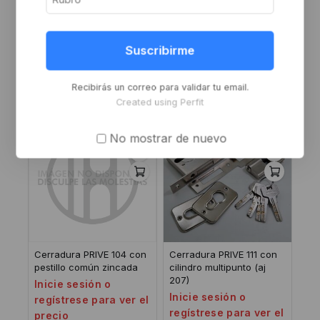
Cerradura PRIVE 205 con
Cerradura PRIVE 112 con
pestillo común zincada
cilindro multipunto
(aj2001)
Inicie sesión o
Suscribirme
Inicie sesión o
regístrese para ver el
regístrese para ver el
precio
Recibirás un correo para validar tu email.
precio
Created using Perfit
-8%
-8%
No mostrar de nuevo
Cerradura PRIVE 104 con
Cerradura PRIVE 111 con
pestillo común zincada
cilindro multipunto (aj
207)
Inicie sesión o
Inicie sesión o
regístrese para ver el
regístrese para ver el
precio