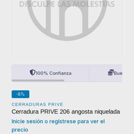
100% Confianza
Buenos P
-8%
CERRADURAS PRIVE
Cerradura PRIVE 206 angosta niquelada
Inicie sesión o regístrese para ver el
precio