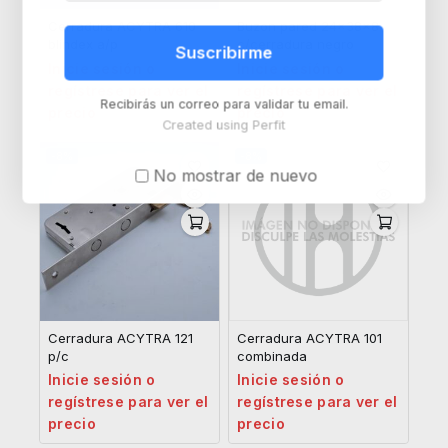
Cerradura ACYTRA 610
Buzon pared 24x38x8
blindex a/p
c/cerradura negro
Suscribirme
Inicie sesión o
Inicie sesión o
regístrese para ver el
regístrese para ver el
Recibirás un correo para validar tu email.
precio
precio
Created using Perfit
-8%
-8%
No mostrar de nuevo
Cerradura ACYTRA 121
Cerradura ACYTRA 101
p/c
combinada
Inicie sesión o
Inicie sesión o
regístrese para ver el
regístrese para ver el
precio
precio