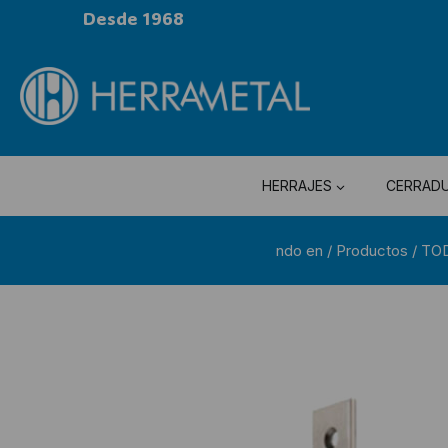
Desde 1968
HERRAJES
CERRAD
ndo en
/
Productos
/
TO