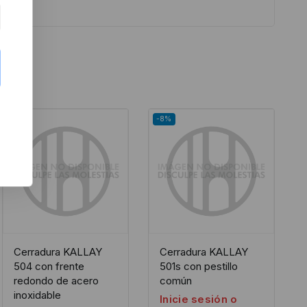
-8%
-8%
Cerradura KALLAY
Cerradura KALLAY
504 con frente
501s con pestillo
redondo de acero
común
inoxidable
Inicie sesión o