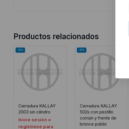
Productos relacionados
-8%
-8%
Cerradura KALLAY
Cerradura KALLAY
2003 sin cilindro
502s con pestillo
común y frente de
Inicie sesión o
bronce pulido
regístrese para