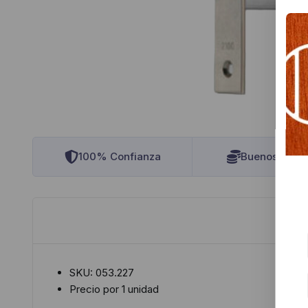
100% Confianza
Buenos Preci
SKU: 053.227
Precio por 1 unidad