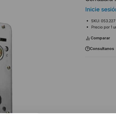
Inicie sesi
SKU: 053.227
Precio por 1 u
Comparar
Consultanos