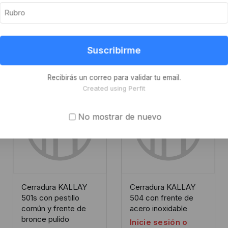
Suscribirme
Recibirás un correo para validar tu email.
Created using Perfit
-8%
-8%
No mostrar de nuevo
Cerradura KALLAY
Cerradura KALLAY
501s con pestillo
504 con frente de
común y frente de
acero inoxidable
bronce pulido
Inicie sesión o