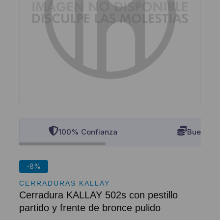
100% Confianza
Buenos P
-8%
CERRADURAS KALLAY
Cerradura KALLAY 502s con pestillo
partido y frente de bronce pulido