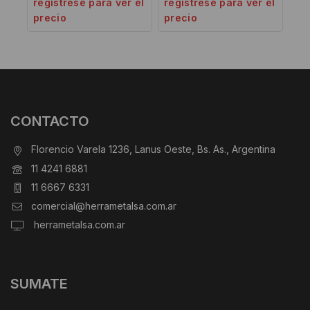
regístrese para ver el
regístrese para ver el
precio
precio
CONTACTO
Florencio Varela 1236, Lanus Oeste, Bs. As., Argentina
11 4241 6881
11 6667 6331
comercial@herrametalsa.com.ar
herrametalsa.com.ar
SUMATE