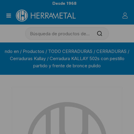
Desde 1968
ndo en
/
Productos
/
TODO CERRADURAS
/
CERRADURAS
/
Cerraduras Kallay
/
Cerradura KALLAY 502s con pestillo
partido y frente de bronce pulido