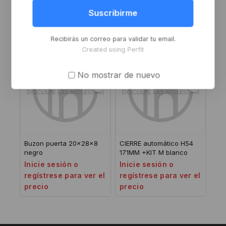
Inicie sesión o
Inicie sesión o
Suscribirme
regístrese para ver el
regístrese para ver el
precio
precio
Recibirás un correo para validar tu email.
Created using Perfit
No mostrar de nuevo
Buzon puerta 20x28x8
CIERRE automático H54
negro
171MM +KIT M blanco
Inicie sesión o
Inicie sesión o
regístrese para ver el
regístrese para ver el
precio
precio