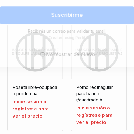
Suscribirme
Recibirás un correo para validar tu email.
Created using Perfit
No mostrar de nuevo
Roseta libre-ocupada
Pomo rectnagular
b pulido cua
para baño o
r/cuadrado b
Inicie sesión o
Inicie sesión o
regístrese para
regístrese para
ver el precio
ver el precio