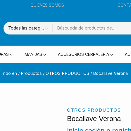
QUIENES SOMOS
CONT
URAS
MANIJAS
ACCESORIOS CERRAJERÍA
AC
ndo en
/
Productos
/
OTROS PRODUCTOS
/
Bocallave Verona
OTROS PRODUCTOS
Bocallave Verona
Inicie sesión o regís