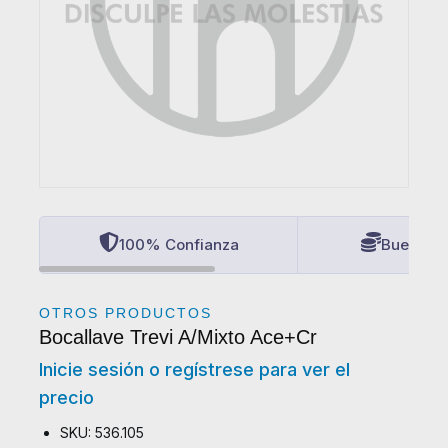
100% Confianza
Buenos P
OTROS PRODUCTOS
Bocallave Trevi A/Mixto Ace+Cr
Inicie sesión o regístrese para ver el
precio
SKU: 536.105