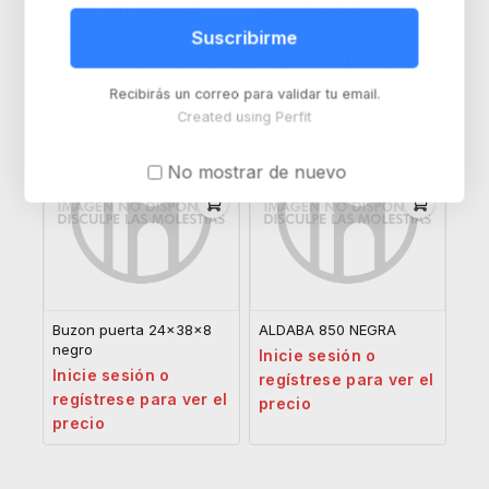
171MM +KIT M blanco
acero inoxidable izq
Inicie sesión o
Inicie sesión o
Suscribirme
regístrese para ver el
regístrese para ver el
precio
precio
Recibirás un correo para validar tu email.
Created using Perfit
No mostrar de nuevo
Buzon puerta 24x38x8
ALDABA 850 NEGRA
negro
Inicie sesión o
Inicie sesión o
regístrese para ver el
regístrese para ver el
precio
precio