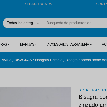
QUIENES SOMOS
CONT
URAS
MANIJAS
ACCESORIOS CERRAJERÍA
AC
RRAJES
/
BISAGRAS
/
Bisagras Pomela
/
Bisagra pomela doble co
BISAGRAS P
Bisagra po
zinzado a