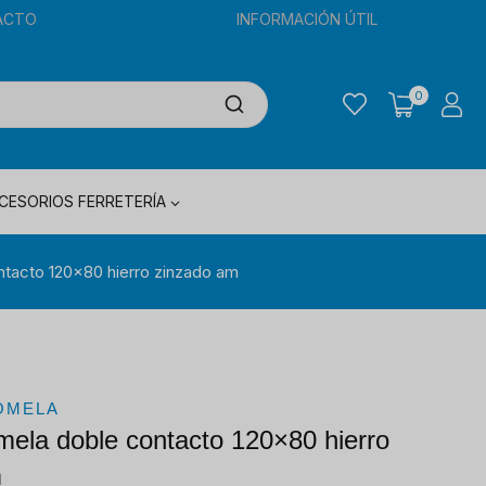
ACTO
INFORMACIÓN ÚTIL
0
CESORIOS FERRETERÍA
ntacto 120×80 hierro zinzado am
OMELA
mela doble contacto 120×80 hierro
m