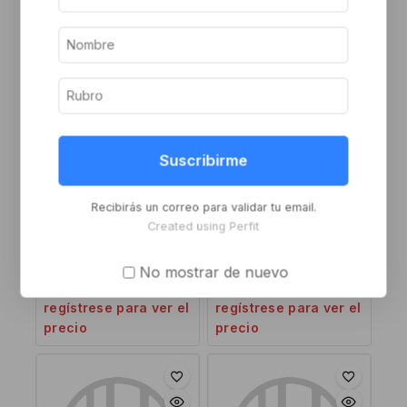
Inicie sesión o
Inicie sesión o
regístrese para ver el
regístrese para ver el
precio
precio
Suscribirme
Recibirás un correo para validar tu email.
Created using Perfit
Bisagra pomela doble
Bisagra pomela
contacto 140×70 b
carpintero 110×65 hierro
No mostrar de nuevo
Inicie sesión o
Inicie sesión o
regístrese para ver el
regístrese para ver el
precio
precio