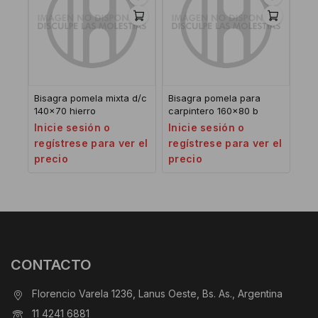
Bisagra pomela mixta d/c
Bisagra pomela para
140×70 hierro
carpintero 160×80 b
Inicie sesión o
Inicie sesión o
regístrese para ver el
regístrese para ver el
precio
precio
CONTACTO
Florencio Varela 1236, Lanus Oeste, Bs. As., Argentina
11 4241 6881