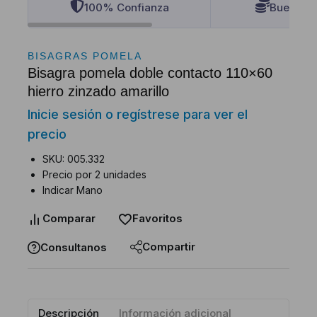
100% Confianza
Buenos P
BISAGRAS POMELA
Bisagra pomela doble contacto 110×60
hierro zinzado amarillo
Inicie sesión o regístrese para ver el
precio
SKU: 005.332
Precio por 2 unidades
Indicar Mano
Comparar
Favoritos
Compartir
Consultanos
Descripción
Información adicional