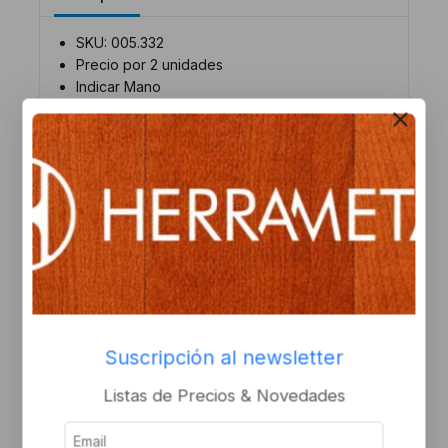
SKU: 005.332
Precio por 2 unidades
Indicar Mano
Productos relacionados
Suscripción al newsletter
Listas de Precios & Novedades
Bisagra pomela mixta d/c
Bisagra pomela doble
160×80 hierro
contacto 160×80 b