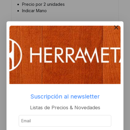
Precio por 2 unidades
Indicar Mano
Productos relacionados
Suscripción al newsletter
Bisagra pomela mixta
Bisagra pomela doble
Listas de Precios & Novedades
160×80 hierro
contacto 160×80 hierro
Inicie sesión o
Inicie sesión o
regístrese para ver el
regístrese para ver el
precio
precio