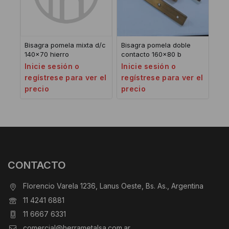
Bisagra pomela mixta d/c
Bisagra pomela doble
140×70 hierro
contacto 160×80 b
Inicie sesión o
Inicie sesión o
regístrese para ver el
regístrese para ver el
precio
precio
CONTACTO
Florencio Varela 1236, Lanus Oeste, Bs. As., Argentina
11 4241 6881
11 6667 6331
comercial@herrametalsa.com.ar