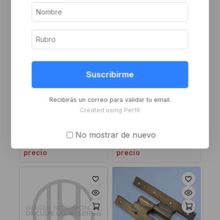
Suscribirme
Recibirás un correo para validar tu email.
Bisagra pomela para
Bisagra pomela
Created using Perfit
carpintero 160×80 b
carpintero 110×65 hierro
Inicie sesión o
Inicie sesión o
No mostrar de nuevo
regístrese para ver el
regístrese para ver el
precio
precio