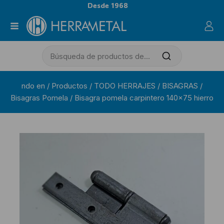
Desde 1968
ndo en
/
Productos
/
TODO HERRAJES
/
BISAGRAS
/
Bisagras Pomela
/
Bisagra pomela carpintero 140×75 hierro