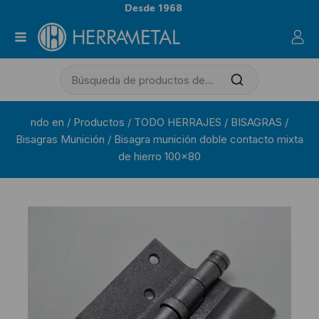
Desde 1968
ndo en
/
Productos
/
TODO HERRAJES
/
BISAGRAS
/
Bisagras Munición
/
Bisagra munición doble contacto mixta
de hierro 100×80