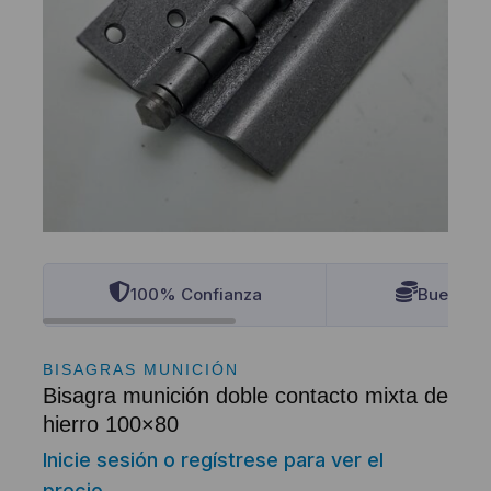
100% Confianza
Buenos P
BISAGRAS MUNICIÓN
Bisagra munición doble contacto mixta de
hierro 100×80
Inicie sesión o regístrese para ver el
precio