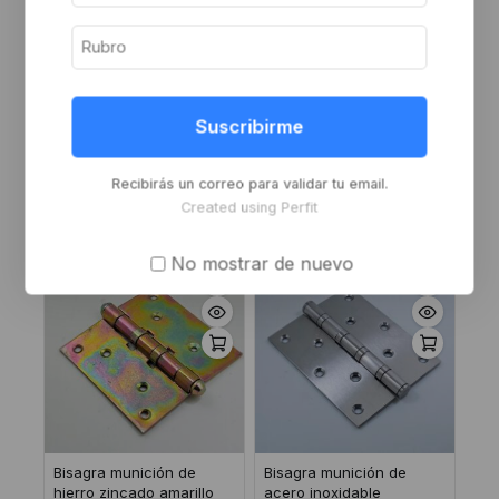
Bisagra munición con
Bisagra munición de
agujeros de hierro
hierro zincado amarillo
Suscribirme
zincado 100x100x3
de 2 arandelas
75x75x2.2
Inicie sesión o
Inicie sesión o
regístrese para ver el
Recibirás un correo para validar tu email.
regístrese para ver el
precio
Created using Perfit
precio
No mostrar de nuevo
Bisagra munición de
Bisagra munición de
hierro zincado amarillo
acero inoxidable