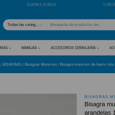
QUIENES SOMOS
CONT
URAS
MANIJAS
ACCESORIOS CERRAJERÍA
AC
/
BISAGRAS
/
Bisagras Munición
/
Bisagra munición de hierro zin
BISAGRAS M
Bisagra mun
arandelas 