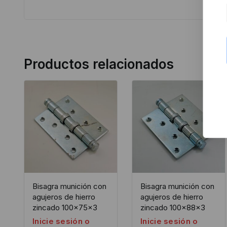
Productos relacionados
Bisagra munición con
Bisagra munición con
agujeros de hierro
agujeros de hierro
zincado 100x75x3
zincado 100x88x3
Inicie sesión o
Inicie sesión o