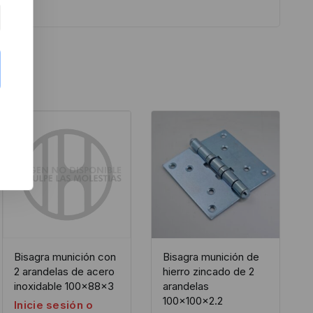
Bisagra munición con
Bisagra munición de
2 arandelas de acero
hierro zincado de 2
inoxidable 100x88x3
arandelas
100x100x2.2
Inicie sesión o