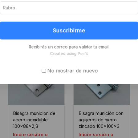
Suscribirme
Recibirás un correo para validar tu email.
Created using Perfit
No mostrar de nuevo
Bisagra munición de
Bisagra munición con
acero inoxidable
agujeros de hierro
100x88x2,8
zincado 100x100x3
Inicie sesión o
Inicie sesión o