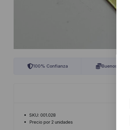
100% Confianza
Buenos Preci
SKU: 001.028
Precio por 2 unidades