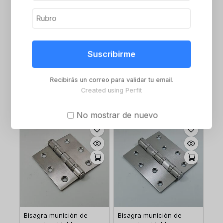
Bisagra munición de
Bisagra munición con 2
Suscribirme
hierro zincado de 2
arandelas sin agujeros
arandelas 100x88x2.2
de hierro 75x75x2,2
Recibirás un correo para validar tu email.
Inicie sesión o
Inicie sesión o
Created using Perfit
regístrese para ver el
regístrese para ver el
precio
precio
No mostrar de nuevo
Bisagra munición de
Bisagra munición de