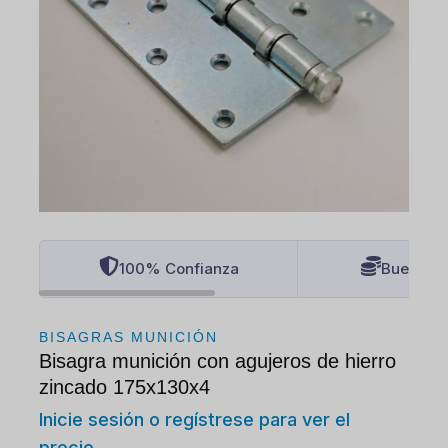
100% Confianza
Buenos P
BISAGRAS MUNICIÓN
Bisagra munición con agujeros de hierro
zincado 175x130x4
Inicie sesión o regístrese para ver el
precio