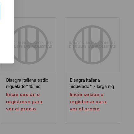
Bisagra italiana estilo
Bisagra italiana
niquelado* 16 niq
niquelado* 7 larga niq
Inicie sesión o
Inicie sesión o
regístrese para
regístrese para
ver el precio
ver el precio