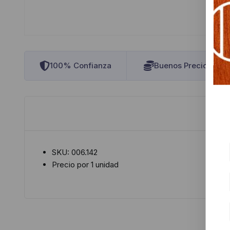
100% Confianza
Buenos Precios
SKU: 006.142
Precio por 1 unidad