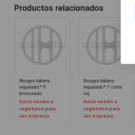
Productos relacionados
Bisagra italiana
Bisagra italiana
niquelado* 11
niquelado* 7 corta
bronceada
niq
Inicie sesión o
Inicie sesión o
regístrese para
regístrese para
ver el precio
ver el precio