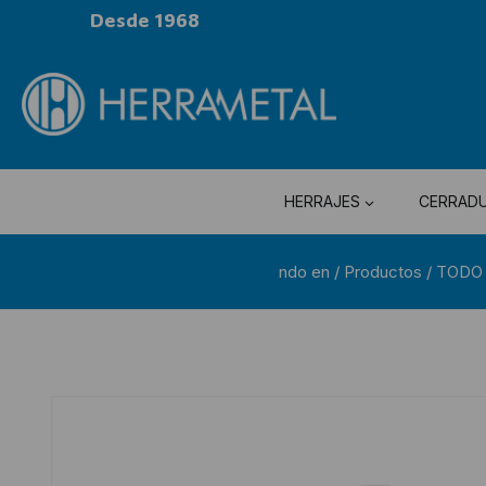
Desde 1968
HERRAJES
CERRAD
ndo en
/
Productos
/
TODO