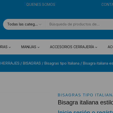
QUIENES SOMOS
CONT
URAS
MANIJAS
ACCESORIOS CERRAJERÍA
AC
 HERRAJES
/
BISAGRAS
/
Bisagras tipo Italiana
/
Bisagra italiana 
BISAGRAS TIPO ITALIAN
Bisagra italiana est
Inicie sesión o regís