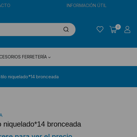
ACTO
INFORMACIÓN ÚTIL
0
CESORIOS FERRETERÍA
estilo niquelado*14 bronceada
A
ilo niquelado*14 bronceada
trese para ver el precio