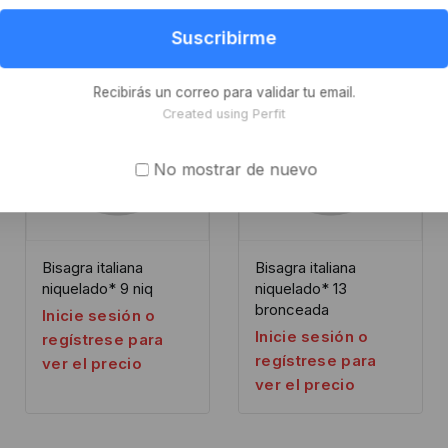
Suscribirme
Recibirás un correo para validar tu email.
Created using Perfit
No mostrar de nuevo
Bisagra italiana
Bisagra italiana
niquelado* 9 niq
niquelado* 13
bronceada
Inicie sesión o
Inicie sesión o
regístrese para
regístrese para
ver el precio
ver el precio