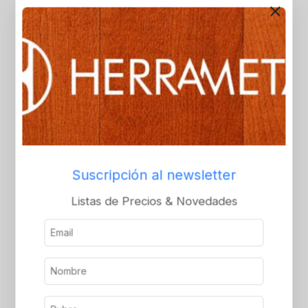
Bisagra carrocera sin
Bisagra carrocera sin
agujeros de hierro
agujeros 65x67x2.5
65x67x2,5
Inicie sesión o
Inicie sesión o
regístrese para ver el
regístrese para ver el
precio
Suscripción al newsletter
precio
Listas de Precios & Novedades