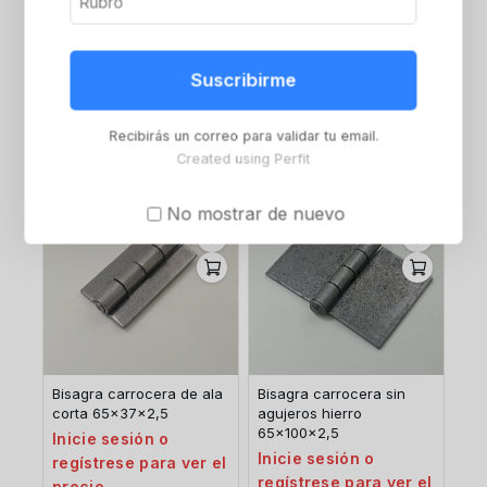
Bisagra carrocera con
Bisagra carrocera con
agujeros de hierro
agujeros de hierro
zincado 65x67x2,5
zincado 65x100x2,5
Suscribirme
Inicie sesión o
Inicie sesión o
regístrese para ver el
regístrese para ver el
Recibirás un correo para validar tu email.
precio
precio
Created using Perfit
No mostrar de nuevo
Bisagra carrocera de ala
Bisagra carrocera sin
corta 65x37x2,5
agujeros hierro
65x100x2,5
Inicie sesión o
Inicie sesión o
regístrese para ver el
regístrese para ver el
precio