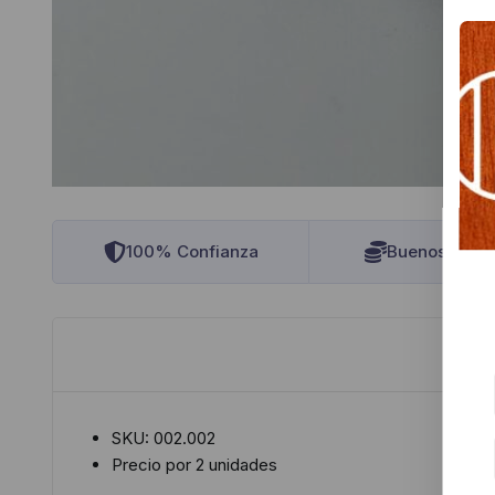
100% Confianza
Buenos Preci
SKU: 002.002
Precio por 2 unidades