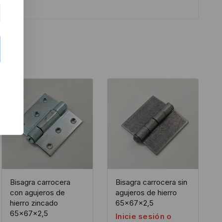
Bisagra carrocera
Bisagra carrocera sin
con agujeros de
agujeros de hierro
hierro zincado
65x67x2,5
65x67x2,5
Inicie sesión o