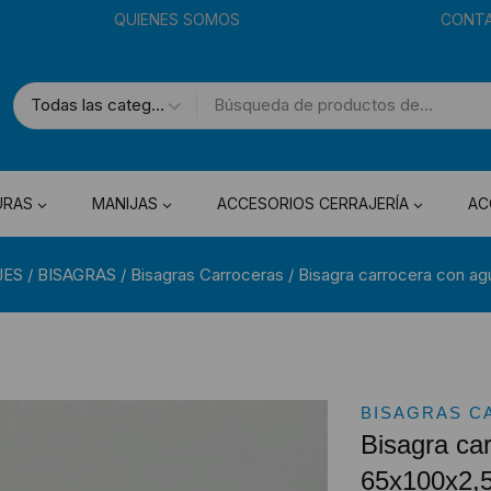
QUIENES SOMOS
CONT
URAS
MANIJAS
ACCESORIOS CERRAJERÍA
AC
JES
/
BISAGRAS
/
Bisagras Carroceras
/
Bisagra carrocera con ag
BISAGRAS C
Bisagra car
65x100x2,