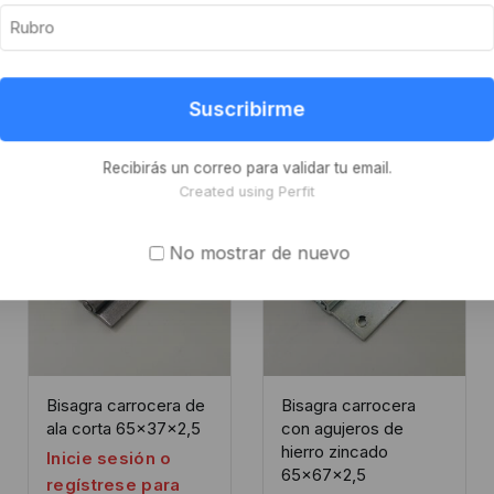
Suscribirme
Recibirás un correo para validar tu email.
Created using Perfit
No mostrar de nuevo
Bisagra carrocera de
Bisagra carrocera
ala corta 65x37x2,5
con agujeros de
hierro zincado
Inicie sesión o
65x67x2,5
regístrese para