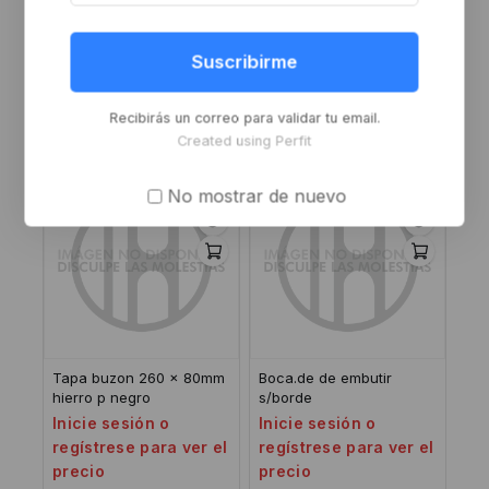
Rotula c/rul conico roma
CIERRE CENT PZ plastico
niquelado*46
+ZK blanco
Suscribirme
Inicie sesión o
Inicie sesión o
regístrese para ver el
regístrese para ver el
Recibirás un correo para validar tu email.
precio
precio
Created using Perfit
No mostrar de nuevo
Tapa buzon 260 x 80mm
Boca.de de embutir
hierro p negro
s/borde
Inicie sesión o
Inicie sesión o
regístrese para ver el
regístrese para ver el
precio
precio