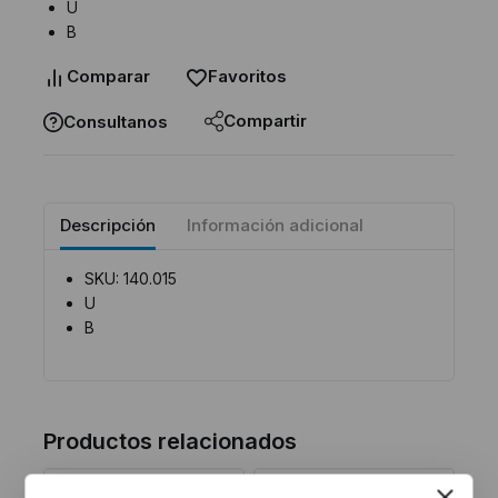
U
B
Comparar
Favoritos
Compartir
Consultanos
Descripción
Información adicional
SKU: 140.015
U
B
Productos relacionados