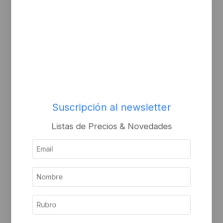
Pomo rectnagular para
ALDABA 850 NEGRA
baño o r/redondo b
Inicie sesión o
Inicie sesión o
regístrese para ver el
regístrese para ver el
precio
Suscripción al newsletter
precio
Listas de Precios & Novedades
Buzon puerta 20x28x8
Pomo rectnagular para