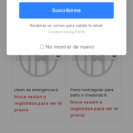
hierro p negro
r/redondo 48 b
Inicie sesión o
Inicie sesión o
Suscribirme
regístrese para ver el
regístrese para ver el
precio
precio
Recibirás un correo para validar tu email.
Created using Perfit
No mostrar de nuevo
Llavin de emergencia b
Pomo rectnagular para
baño o r/redondo b
Inicie sesión o
Inicie sesión o
regístrese para ver el
regístrese para ver el
precio
precio