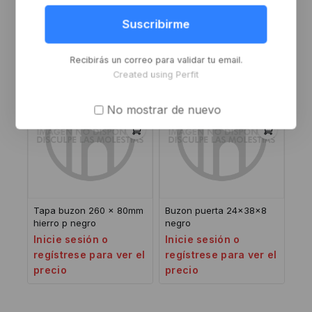
t/inox
bronce pulido laqueado
Inicie sesión o
Inicie sesión o
Suscribirme
regístrese para ver el
regístrese para ver el
precio
precio
Recibirás un correo para validar tu email.
Created using Perfit
No mostrar de nuevo
Tapa buzon 260 x 80mm
Buzon puerta 24x38x8
hierro p negro
negro
Inicie sesión o
Inicie sesión o
regístrese para ver el
regístrese para ver el
precio
precio