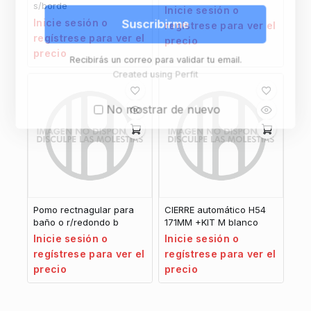
s/borde
Inicie sesión o
Inicie sesión o
Suscribirme
regístrese para ver el
regístrese para ver el
precio
precio
Recibirás un correo para validar tu email.
Created using Perfit
No mostrar de nuevo
Pomo rectnagular para
CIERRE automático H54
baño o r/redondo b
171MM +KIT M blanco
Inicie sesión o
Inicie sesión o
regístrese para ver el
regístrese para ver el
precio
precio