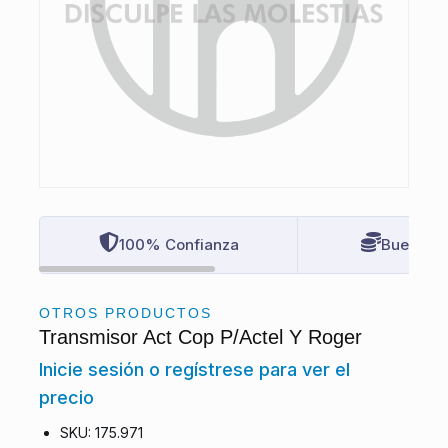
100% Confianza
Buenos P
OTROS PRODUCTOS
Transmisor Act Cop P/Actel Y Roger
Inicie sesión o regístrese para ver el
precio
SKU: 175.971