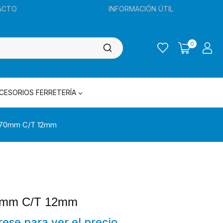
ACTO
INFORMACIÓN ÚTIL
0
CESORIOS FERRETERÍA
170mm C/T 12mm
70mm C/T 12mm
trese para ver el precio