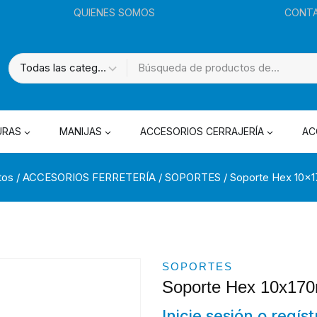
QUIENES SOMOS
CONT
URAS
MANIJAS
ACCESORIOS CERRAJERÍA
AC
tos
/
ACCESORIOS FERRETERÍA
/
SOPORTES
/
Soporte Hex 10x
SOPORTES
Soporte Hex 10x1
Inicie sesión o regís