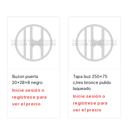
Suscribirme
Recibirás un correo para validar tu email.
Created using Perfit
No mostrar de nuevo
Buzon puerta
Tapa buz 250×75
20x28x8 negro
c/res bronce pulido
laqueado
Inicie sesión o
Inicie sesión o
regístrese para
regístrese para
ver el precio
ver el precio