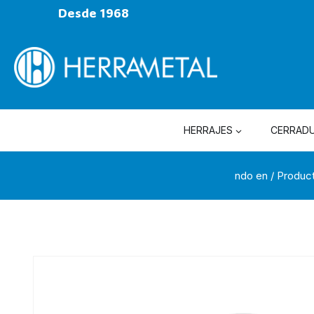
Desde 1968
HERRAJES
CERRAD
ndo en
/
Produc