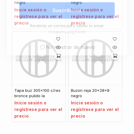
negro
negro
Inicie sesión o
Inicie sesión o
Suscribirme
regístrese para ver el
regístrese para ver el
precio
precio
Recibirás un correo para validar tu email.
Created using Perfit
No mostrar de nuevo
Tapa buz 305×100 c/res
Buzon reja 20x28x8
bronce pulido la
negro
Inicie sesión o
Inicie sesión o
regístrese para ver el
regístrese para ver el
precio
precio